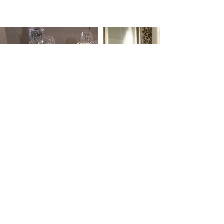
DELVI TEXTILES IS
UW SPECIALIST VOOR
HOTELLINNEN,
TAFELLINNEN EN
BADKAMERLINNEN
Neem contact met
ons op voor info of