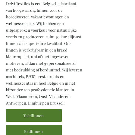
Delvi Textiles is een Belgische fabrikant
van hoogwaardig linnen voor de
horecasector, vakantiewoningen en
wellnessresorts. Wij hebben een
uitgesproken voorkeur voor natuurlijke
vezels en produceren ruim 40 jaar slijtvast
linnen van superieure kwaliteit. Ons
linnen is verkrijgbaar in een breed
kleurenpalet, uni of met ingeweven
motieven, al dan niet gepersonaliseerd
met bedrukking of borduursel. Wij leveren
aan hotels, B&B's, restaurants en
wellnesscentra in heel België en in het
bijzonder aan professionele klanten in
West-Vlaanderen, Oost-Vlaanderen,
Antwerpen, Limburg en Brussel.
Tafellinnen
Bedlinnen