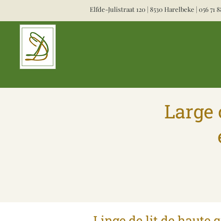
Elfde-Julistraat 120 | 8530 Harelbeke |
056 71 8
Large 
Linge de lit de haute q