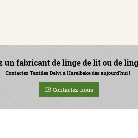
un fabricant de linge de lit ou de ling
Contactez Textiles Delvi à Harelbeke dès aujourd'hui !
Contactez-nous
iles
T:
056 71 88 28
www.delvitc.be
straat 120
F: 056 71 86 67
BTW BE 0436 483
elbeke
E:
info@delvitc.be