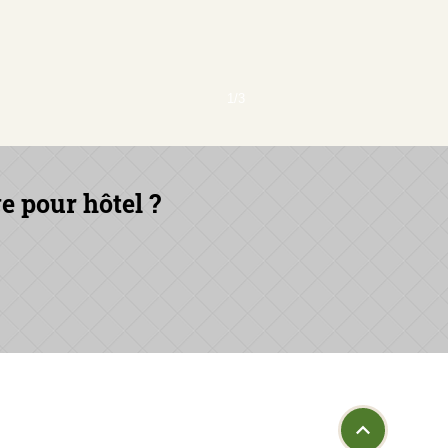
1/3
e pour hôtel ?
© 2026
 766
Privacy Policy