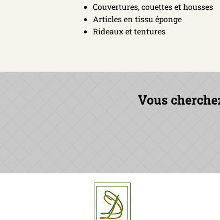
Couvertures, couettes et housses
Articles en tissu éponge
Rideaux et tentures
Vous cherchez 
Delvi Text
Elfde-Juli
8530 Har