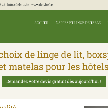
8 28
|
info@delvitc.be
|
www.delvitc.be
ACCUEIL
NAPPES ET LINGE DE TABLE
choix de linge de lit, box
et matelas pour les hôtel
Demandez votre devis gratuit dès aujourd'hui !
ualité