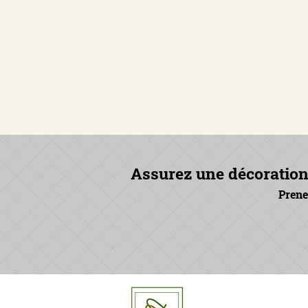
Assurez une décoration 
Prene
Delvi Text