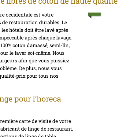
e fibres de coton de haute qualité
re occidentale est votre
s de restauration durables. Le
 les hôtels doit être lavé après
e impeccable après chaque lavage.
n 100% coton damassé, semi-lin,
pour le laver soi-même. Nous
argeurs afin que vous puissiez
oblème. De plus, nous vous
qualité-prix pour tous nos
nge pour l’horeca
remière carte de visite de votre
abricant de linge de restaurant,
ections de linge de table