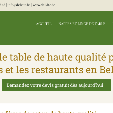
8 28
|
info@delvitc.be
|
www.delvitc.be
ACCUEIL
NAPPES ET LINGE DE TABLE
e table de haute qualité 
s et les restaurants en Be
Demandez votre devis gratuit dès aujourd'hui !