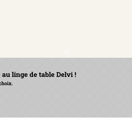
1/2
u linge de table Delvi !
choix.
© 2026