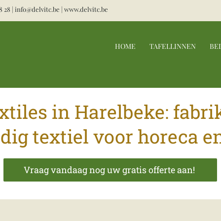
8 28
|
info@delvitc.be
|
www.delvitc.be
HOME
TAFELLINNEN
BE
xtiles in Harelbeke: fabr
ig textiel voor horeca e
Vraag vandaag nog uw gratis offerte aan!