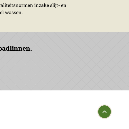
aliteitsnormen inzake slijt- en
eel wassen.
 badlinnen.
© 2026
 766
Privacy Policy