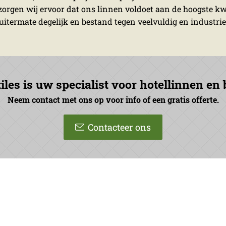
 zorgen wij ervoor dat ons linnen voldoet aan de hoogste kw
 uitermate degelijk en bestand tegen veelvuldig en industri
iles is uw specialist voor hotellinnen en
Neem contact met ons op voor info of een gratis offerte.
Contacteer ons
iles
T:
056 71 88 28
www.delvitc.be
straat 120
F: 056 71 86 67
BTW BE 0436 483
elbeke
E:
info@delvitc.be