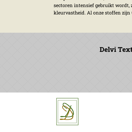
sectoren intensief gebruikt wordt,
kleurvastheid. Al onze stoffen zijn
Delvi Text
Delvi Text
Elfde-Juli
8530 Har