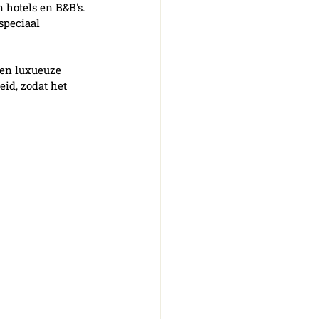
n hotels en B&B's. 
speciaal 
een luxueuze 
id, zodat het 