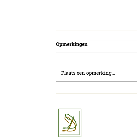
Opmerkingen
Plaats een opmerking...
Wat heeft u nodig bij de
opstart van een
horecazaak?
Delvi Text
Elfde-Juli
8530 Har