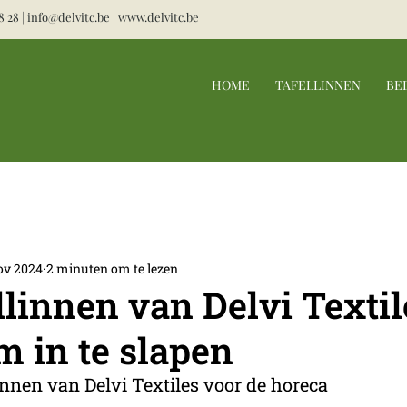
8 28
|
info@delvitc.be
|
www.delvitc.be
HOME
TAFELLINNEN
BE
ov 2024
2 minuten om te lezen
linnen van Delvi Textil
 in te slapen
nnen van Delvi Textiles voor de horeca