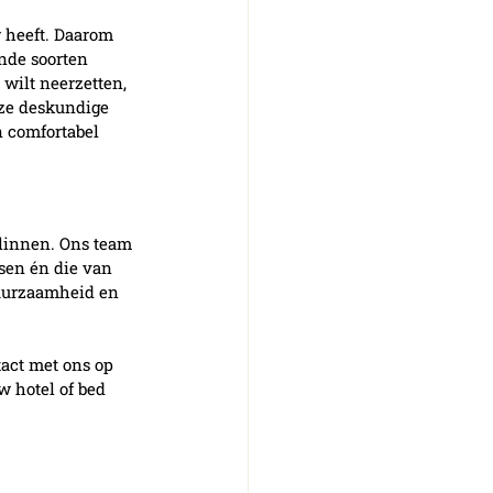
r heeft. Daarom 
nde soorten 
 wilt neerzetten, 
nze deskundige 
n comfortabel 
dlinnen. Ons team 
sen én die van 
uurzaamheid en 
act met ons op 
 hotel of bed 